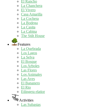
El Rancho
La Chanchera
El Vivero
Casa Amarilla
La Cochera
La Bodega
La Casita
La Cabina
The Stilt House
Features
La Quebrada
Los Lagos
La Selva
El Bosque
Los Arboles
Las Flores
Los Animales
Las Aves
El Bananero
El Rio
Etlingera elatior
Activities
Las Subastas