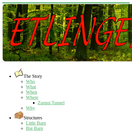
The Story
Who
What
When
Where
Zurqui Tunnel
Why
Structures
Little Barn
Big Barn