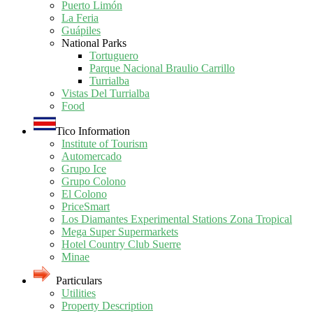
Puerto Limón
La Feria
Guápiles
National Parks
Tortuguero
Parque Nacional Braulio Carrillo
Turrialba
Vistas Del Turrialba
Food
Tico Information
Institute of Tourism
Automercado
Grupo Ice
Grupo Colono
El Colono
PriceSmart
Los Diamantes Experimental Stations Zona Tropical
Mega Super Supermarkets
Hotel Country Club Suerre
Minae
Particulars
Utilities
Property Description