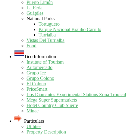
Puerto Limón
La Feria
Guápiles
National Parks
Tortuguero
Parque Nacional Braulio Carrillo
Turrialba
Vistas Del Turrialba
Food
Tico Information
Institute of Tourism
Automercado
Grupo Ice
Grupo Colono
El Colono
PriceSmart
Los Diamantes Experimental Stations Zona Tropical
Mega Super Supermarkets
Hotel Country Club Suerre
Minae
Particulars
Utilities
Property Description