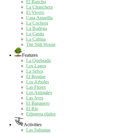
El Rancho
La Chanchera
El Vivero
Casa Amarilla
La Cochera
La Bodega
La Casita
La Cabina
The Stilt House
Features
La Quebrada
Los Lagos
La Selva
El Bosque
Los Arboles
Las Flores
Los Animales
Las Aves
El Bananero
El Rio
Etlingera elatior
Activities
Las Subastas