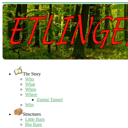
The Story
Who
What
When
Where
Zurqui Tunnel
Why
Structures
Little Barn
Big Barn