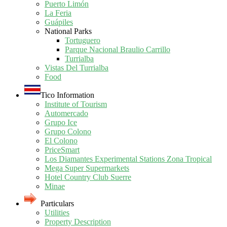
Puerto Limón
La Feria
Guápiles
National Parks
Tortuguero
Parque Nacional Braulio Carrillo
Turrialba
Vistas Del Turrialba
Food
Tico Information
Institute of Tourism
Automercado
Grupo Ice
Grupo Colono
El Colono
PriceSmart
Los Diamantes Experimental Stations Zona Tropical
Mega Super Supermarkets
Hotel Country Club Suerre
Minae
Particulars
Utilities
Property Description