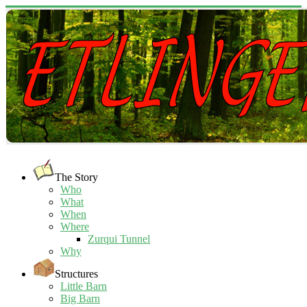
The Story
Who
What
When
Where
Zurqui Tunnel
Why
Structures
Little Barn
Big Barn