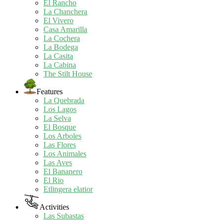
El Rancho
La Chanchera
El Vivero
Casa Amarilla
La Cochera
La Bodega
La Casita
La Cabina
The Stilt House
Features
La Quebrada
Los Lagos
La Selva
El Bosque
Los Arboles
Las Flores
Los Animales
Las Aves
El Bananero
El Rio
Etlingera elatior
Activities
Las Subastas